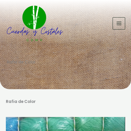
Ir
al
contenido
Rafia de Color
Rafia de Color